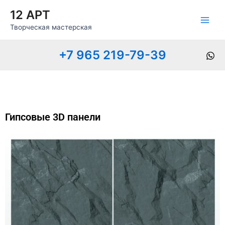
Перейти
Main
12 АРТ
к
Men
Творческая мастерская
содержимому
+7 965 219-79-39
Гипсовые 3D панели