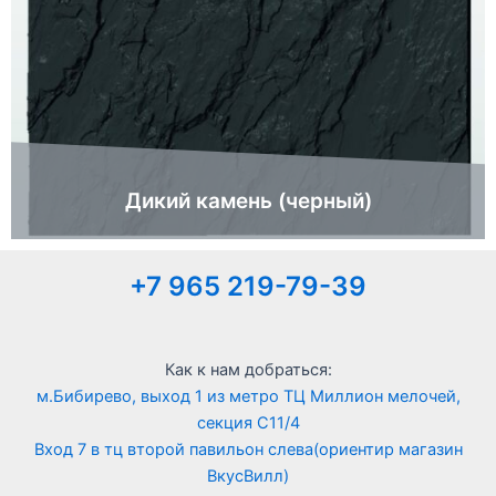
Дикий камень (черный)
+7 965 219-79-39
Как к нам добраться:
м.Бибирево, выход 1 из метро ТЦ Миллион мелочей,
секция С11/4
Вход 7 в тц второй павильон слева(ориентир магазин
ВкусВилл)