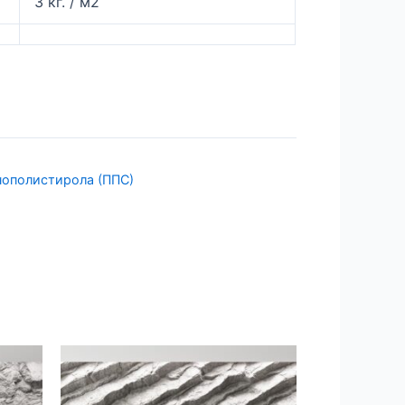
3 кг. / м2
нополистирола (ППС)