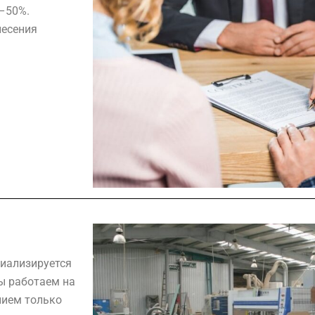
0–50%.
несения
циализируется
ы работаем на
нием только