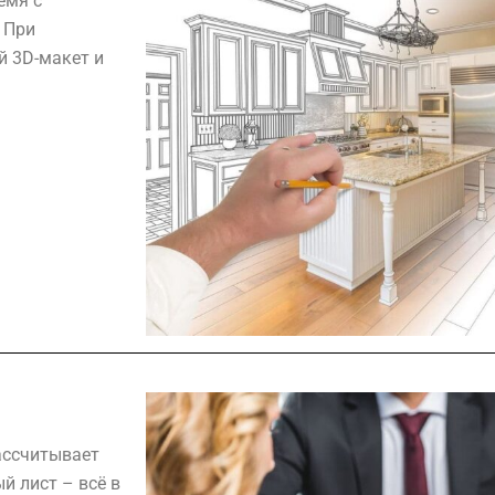
емя с
 При
 3D-макет и
ассчитывает
й лист – всё в