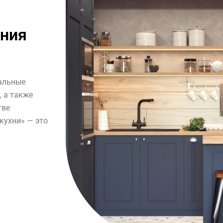
ния
нальные
, а также
тве
кухни» — это