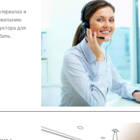
атериалах и
 желанию
уктора для
бель.