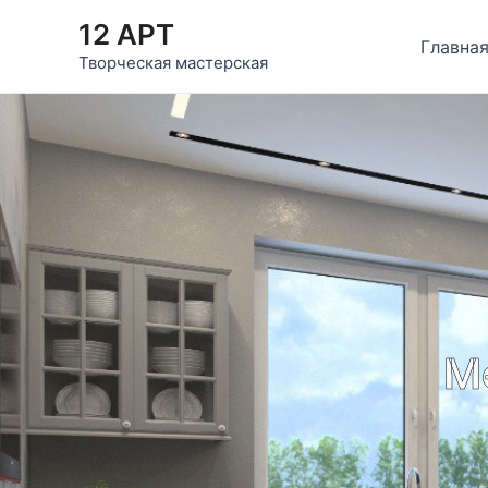
Перейти
12 АРТ
к
Главна
Творческая мастерская
содержимому
М